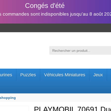
Congés d'été
s commandes sont indisponibles jusqu'au 8 août 202
urines
Puzzles
Véhicules Miniatures
Jeux
 shopping
PLAYMOBIL 70691 Duo-