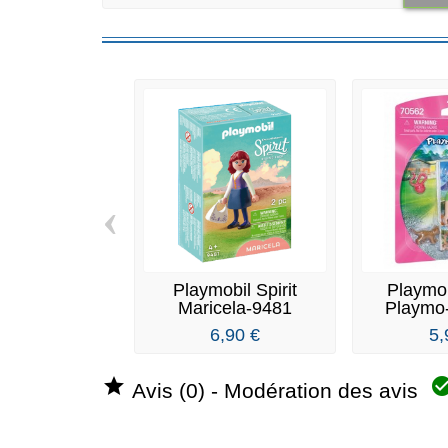
‹
Playmobil Spirit
Playmo
Maricela-9481
Playmo-
Fem
6,90 €
5,

Avis (0) - Modération des avis