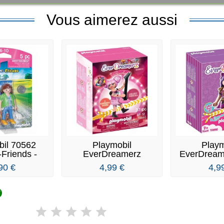
Vous aimerez aussi
bil 70562
Playmobil
Playm
Friends -
EverDreamerz
EverDream
me...
Rosalee Music
Série 1 
90 €
4,99 €
4,9
World...
