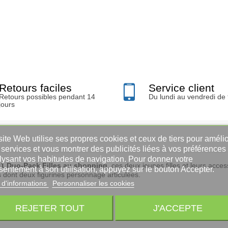
Retours faciles
Service client
Retours possibles pendant 14
Du lundi au vendredi de
jours
ite Web utilise ses propres cookies et ceux de tiers pour amélio
services et vous montrer des publicités liées à vos préférences
lysant vos habitudes de navigation. Pour donner votre
1 Duo-Pack Filles au shopping
, ces deux jeunes filles et leurs acce
sentement à son utilisation, appuyez sur le bouton Accepter.
dont deux figurines personnage articulées.
 d'informations
Personnaliser les cookies
REJETER TOUT
J'ACCEPTE