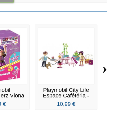
›
obil
Playmobil City Life
Playmobi
erz Viona
Espace Cafétéria -
Aquatique
Music...
70593
9 €
10,99 €
3,90 