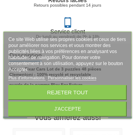
Retours faciles
Retours possibles pendant 14 jours
Service client
Du lundi au vendredi de 9h à 18h
Ce site Web utilise ses propres cookies et ceux de tiers
pour améliorer nos services et vous montrer des
publicités liées à vos préférences en analysant vos
Description
habitudes de navigation. Pour donner votre
consentement à son utilisation, appuyez sur le bouton
Disney Pixar Cars Lot de 3 puzzles 48 pièces
Accepter.
Clementoni - 100% recyclé et recyclable
Plus d'informations
Personnaliser les cookies
puzzle de la gamme Play For Future
REJETER TOUT
(ne convient pas à un enfant de moins de 3 ans)
J'ACCEPTE
Vous aimerez aussi