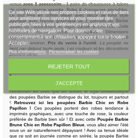
venue
avec 1 accessoire
: 1 paire de chaussures à talons
de couleur orange assortie. Robe & chaussures amovibles.
Ce site Web utilise ses propres cookies et ceux de tiers
Le tout livré en coffret blister avec décor de fond style
pour améliorer nos services et vous montrer des
paysage avec reprise graphique de 2 portraits de Barbie
publicités liées à vos préférences en analysant vos
issues de l'assortiment et logos Barbie & MATTEL. Code
habitudes de navigation. Pour donner votre
référence interne Mattel :
HBV06
. Dimensions
consentement à son utilisation, appuyez sur le bouton
approximatives du coffret : 32,5 x 8,5 x 5 cm. Poids : 135
Accepter.
grammes environ.
Prix de vente à l'unité
.
La poupée ne
tient pas debout toute seule. Les couleurs et les décorations
Plus d'informations
Personnaliser les cookies
peuvent varier.
Barbie Chic en Robe Papillon :
REJETER TOUT
pour être belle en robe d'été !
Les poupées Barbie sont toujours à la mode ! Entre tenues
J'ACCEPTE
tendance aux imprimés dernier cri et chaussures plus
fabuleuses les unes que les autres, le style emblématique
des poupées Barbie se distingue du lot, toujours et partout
!
Retrouvez ici les poupées Barbie Chic en Robe
Papillon !
Ces poupées portent des robes tendance à
imprimés graphiques, avec une touche de rose, la couleur
préférée de Barbie bien sûr ! Et avec cette
Poupée Barbie
Brune Chic en Robe Papillon Bleue
, vous allez aimer l'été
sous un air naturellement dépaysant ! Avec sa tenue idéale
que ce soit en journée comme en soirée, la poupée Barbie