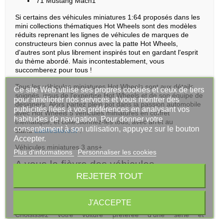
'71 Mustang Mach1
Si certains des véhicules miniatures 1:64 proposés dans les
mini collections thématiques Hot Wheels sont des modèles
réduits reprenant les lignes de véhicules de marques de
constructeurs bien connus avec la patte Hot Wheels,
d'autres sont plus librement inspirés tout en gardant l'esprit
du thème abordé. Mais incontestablement, vous
succomberez pour tous !
Tous les véhicules miniatures Hot Wheels sont aux détails
Ce site Web utilise ses propres cookies et ceux de tiers
soignés, issus de l'expertise Hot Wheels et de son équipe de
pour améliorer nos services et vous montrer des
designers. Alors partez plein pot dans la passion automobile
publicités liées à vos préférences en analysant vos
avec Hot Wheels 5 véhicules miniatures en coffret
habitudes de navigation. Pour donner votre
thématique, et collectionnez-les tous, avec arrêt au
consentement à son utilisation, appuyez sur le bouton
stand
LatifeStore.fr
!
Accepter.
Véhicules miniatures 3 ans+
Plus d'informations
Personnaliser les cookies
A vous la fièvre des véhicules
thématiques d'exception avec les Mini
REJETER TOUT
Collections Hot Wheels !
Les mini collections Hot Wheels vous assurent la création
J'ACCEPTE
d'une collection unique de véhicules miniatures Hot Wheels !
Choisissez votre voiture préférée d'une série et