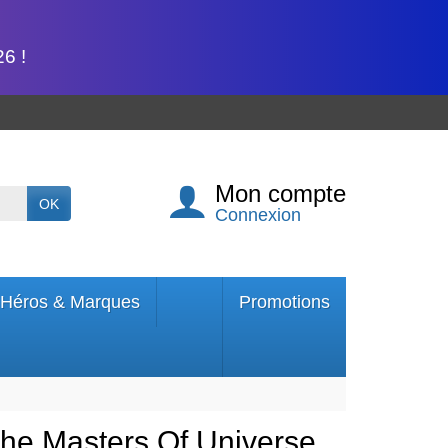
6 !
Mon compte
OK
Connexion
Héros & Marques
Promotions
he Masters Of Universe