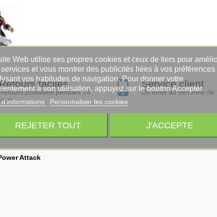
ite Web utilise ses propres cookies et ceux de tiers pour amélio
services et vous montrer des publicités liées à vos préférences
lysant vos habitudes de navigation. Pour donner votre
Retours faciles
Service client
sentement à son utilisation, appuyez sur le bouton Accepter.
Retours possibles pendant 14
Du lundi au vendredi de
jours
 d'informations
Personnaliser les cookies
REJETER TOUT
J'ACCEPTE
Power Attack