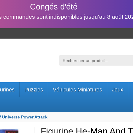
Congés d'été
s commandes sont indisponibles jusqu'au 8 août 202
urines
Puzzles
Véhicules Miniatures
Jeux
 Universe Power Attack
Figurine He-Man And T