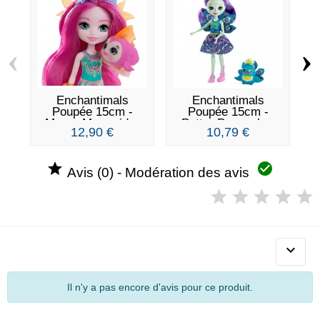
‹
›
Enchantimals
Enchantimals
Poupée 15cm -
Poupée 15cm -
E
Maura Mermaid...
Patter Peacock...
K
12,90 €
10,79 €


Avis (0) - Modération des avis

Il n'y a pas encore d'avis pour ce produit.