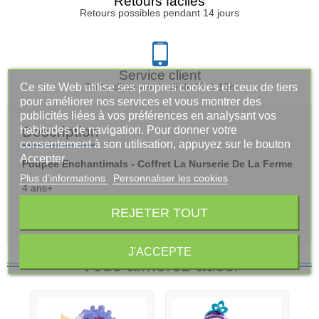
Retours faciles
Retours possibles pendant 14 jours
Service client
Ce site Web utilise ses propres cookies et ceux de tiers
Du lundi au vendredi de 9h à 18h
pour améliorer nos services et vous montrer des
publicités liées à vos préférences en analysant vos
Description
habitudes de navigation. Pour donner votre
consentement à son utilisation, appuyez sur le bouton
Accepter.
Poupée Enchantimals - Coffret La Nurserie De La Ferme
Plus d'informations
Personnaliser les cookies
4 ans+
REJETER TOUT
(ne convient pas aux enfants de moins de 36 mois)
J'ACCEPTE
Vous aimerez aussi