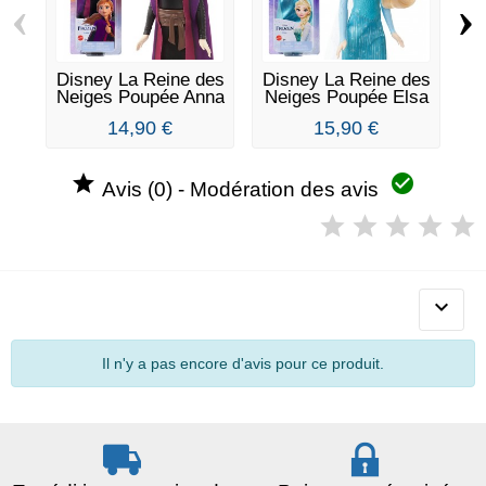
‹
›
Disney La Reine des
Disney La Reine des
Di
Neiges Poupée Anna
Neiges Poupée Elsa
N
-...
-...
14,90 €
15,90 €


Avis (0) - Modération des avis

Il n'y a pas encore d'avis pour ce produit.