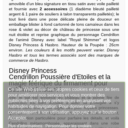
amovible d'un bleu signature en tissu satin avec voile pailleté
et fournie avec
2 accessoires
(1 diadème bleuté pailleté
argent & 1 paire de souliers à talon transparents pailletés); le
tout livré dans une pose délicate pleine de douceur en
emballage blister à fond cartonné de tons camaïeux dans les
rose & violet au décor de château de princesse sous une
nuit étoilée et reprise graphique du personnage Cendrillon
de l'animé Disney avec label "Royal Shimmer" et logos
Disney Princess & Hasbro. Hauteur de la Poupée : 26cm
environ.
Les couleurs & les motifs peuvent varier. Disney
Hasbro et tous les termes associés sont des marques de
commerce de Hasbro.
Disney Princess
Cendrillon Poussière d'Etoiles et la
magie féérique du firmament pour
sublimer l'instant !
Ce site Web utilise ses propres cookies et ceux de tiers
pour améliorer nos services et vous montrer des
Vite, le bal est annoncé au château et la bonne fée de
publicités liées à vos préférences en analysant vos
Cendrillon est bien décidée à aider sa protégée à s'y
habitudes de navigation. Pour donner votre
rendre dans une tenue digne des plus royales princesses.
consentement à son utilisation, appuyez sur le bouton
Quelques formules magiques entonnées mélodieusement,
Accepter.
une attention particulière pour parfaire les détails, et voilà
Cendrillon métamorphosée, apparaissant dans une robe
Plus d'informations
Personnaliser les cookies