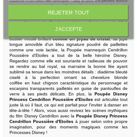
sublime d'un bleu ciel féérique ! Jaq & Gus les petites souris
n'en reviennent pas d'une telle transformation mais à eux de
jouer maintenant pour conduire au bal leur éblouissante
REJETER TOUT
amie Cendrillon en carrosse citrouille ! Retrouvez toute la
magie féérique du film long métrage d'animation de Walt
Disney avec cette
Poupée Disney Princess
J'ACCEPTE
Cendrillon Poussière d'Etoiles
de Hasbro ! Avec son
bustier moulé brillant
comme un joyau de cristal
, sa jupe
longue amovible d'un bleu signature poudré de paillettes
comme une voie lactée, la Poupée mannequin Cendrillon
Poussière d'Etoiles a tout de la belle héroïne Disney.
Regardez comme elle est souriante et radieuse de pouvoir
se rendre au bal royal, sa marraine la bonne fée ayant
sublimé sa tenue dans les moindres détails : diadème bleuté
ciselé à la perfection ornant sa chevelure blonde
coiffée en haut chignon caractéristique du personnage et
escarpins transparents pailletés en guise de pantoufles de
verre à ses pieds délicats. En plus, la
Poupée Disney
Princess Cendrillon Poussière d'Etoiles
est articulée tout
juste là où il faut, ce qui est parfait pour l'inviter à danser en
tête-à-tête ! Alors, vous aussi revivez les scènes mythiques
du film Disney Cendrillon avec la
Poupée Disney Princess
Cendrillon Poussière d'Etoiles
à jouer selon votre propre
imagination, pour des moments magiques comme les
Princesses Disney !