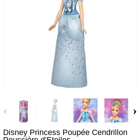
‹
›
Disney Princess Poupée Cendrillon
Poussière d'Etoiles