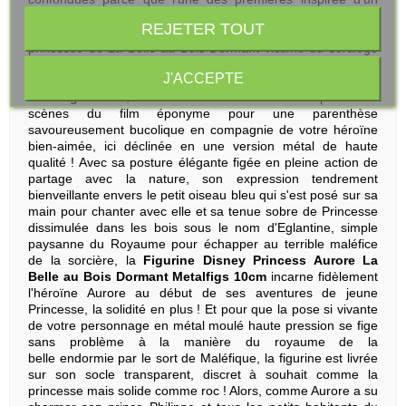
conte de fées de C. Perrault & des Frères Grimm à s'animer
REJETER TOUT
dans un film long métrage. Il s'agit d'Aurore, la discrète
princesse de La Belle au Bois Dormant victime du sortilège
jeté par l'iconique sorcière Maléfique ! Avec cette
Figurine
J'ACCEPTE
Disney Princess Aurore La Belle au Bois Dormant
Metalfigs 10cm
, revivez l'émotion des toutes premières
scènes du film éponyme pour une parenthèse
savoureusement bucolique en compagnie de votre héroïne
bien-aimée, ici déclinée en une version métal de haute
qualité ! Avec sa posture élégante figée en pleine action de
partage avec la nature, son expression tendrement
bienveillante envers le petit oiseau bleu qui s'est posé sur sa
main pour chanter avec elle et sa tenue sobre de Princesse
dissimulée dans les bois sous le nom d'Eglantine, simple
paysanne du Royaume pour échapper au terrible maléfice
de la sorcière, la
Figurine Disney Princess Aurore La
Belle au Bois Dormant Metalfigs 10cm
incarne fidèlement
l'héroïne Aurore au début de ses aventures de jeune
Princesse, la solidité en plus ! Et pour que la pose si vivante
de votre personnage en métal moulé haute pression se fige
sans problème à la manière du royaume de la
belle endormie par le sort de Maléfique, la figurine est livrée
sur son socle transparent, discret à souhait comme la
princesse mais solide comme roc ! Alors, comme Aurore a su