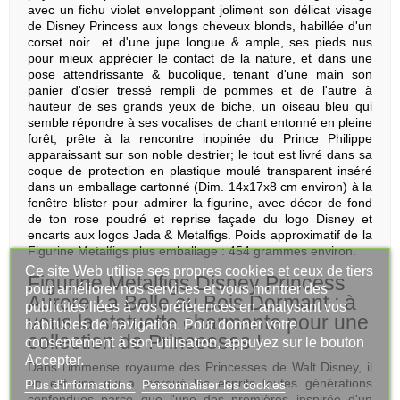
avec un fichu violet enveloppant joliment son délicat visage
de Disney Princess aux longs cheveux blonds, habillée d'un
corset noir et d'une jupe longue & ample, ses pieds nus
pour mieux apprécier le contact de la nature, et dans une
pose attendrissante & bucolique, tenant d'une main son
panier d'osier tressé rempli de pommes et de l'autre à
hauteur de ses grands yeux de biche, un oiseau bleu qui
semble répondre à ses vocalises de chant entonné en pleine
forêt, prête à la rencontre inopinée du Prince Philippe
apparaissant sur son noble destrier; le tout est livré dans sa
coque de protection en plastique moulé transparent inséré
dans un emballage cartonné (Dim. 14x17x8 cm environ) à la
fenêtre blister pour admirer la figurine, avec décor de fond
de ton rose poudré et reprise façade du logo Disney et
encarts aux logos Jada & Metalfigs. Poids approximatif de la
Figurine Metalfigs plus emballage : 454 grammes environ.
Ce site Web utilise ses propres cookies et ceux de tiers
Figurine Metalfigs Disney Princess
pour améliorer nos services et vous montrer des
Aurore La Belle au Bois Dormant : à
publicités liées à vos préférences en analysant vos
vous la statuette charmante pour une
habitudes de navigation. Pour donner votre
collection de Princesses !
consentement à son utilisation, appuyez sur le bouton
Accepter.
Dans l'immense royaume des Princesses de Walt Disney, il
en est une qui a marqué les esprits toutes générations
Plus d'informations
Personnaliser les cookies
confondues parce que l'une des premières inspirée d'un