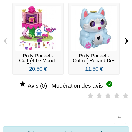
‹
›
Polly Pocket -
Polly Pocket -
P
Coffret Le Monde
Coffret Renard Des
Féerique...
Neiges...
20,50 €
11,50 €


Avis (0) - Modération des avis
