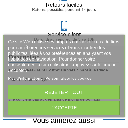
Retours faciles
Retours possibles pendant 14 jours
Service client
Du lundi au vendredi de 9h à 18h
Ce site Web utilise ses propres cookies et ceux de tiers
pour améliorer nos services et vous montrer des
publicités liées à vos préférences en analysant vos
Description
habitudes de navigation. Pour donner votre
consentement à son utilisation, appuyez sur le bouton
Polly Pocket - Mini Coffret Univers Shani à la Plage
Accepter.
Plus d'informations
Personnaliser les cookies
Taille du Coffret : 5,8cm
4 ans+
REJETER TOUT
(ne convient pas aux enfants de moins de 36 mois)
J'ACCEPTE
Vous aimerez aussi