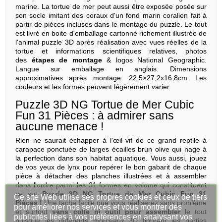
marine. La tortue de mer peut aussi être exposée posée sur
son socle imitant des coraux d'un fond marin coralien fait à
partir de pièces incluses dans le montage du puzzle. Le tout
est livré en boite d'emballage cartonné richement illustrée de
l'animal puzzle 3D après réalisation avec vues réelles de la
tortue et informations scientifiques relatives, photos
des
étapes de montage
& logos National Geographic.
Langue sur emballage en anglais. Dimensions
approximatives après montage: 22,5×27,2x16,8cm. Les
couleurs et les formes peuvent légèrement varier.
Puzzle 3D NG Tortue de Mer Cubic
Fun 31 Pièces : à admirer sans
aucune menace !
Rien ne saurait échapper à l'œil vif de ce grand reptile à
carapace ponctuée de larges écailles brun olive qui nage à
la perfection dans son habitat aquatique. Vous aussi, jouez
de vos yeux de lynx pour repérer le bon gabarit de chaque
pièce à détacher des planches illustrées et à assembler
dans l'ordre parmi les 31 formes en volume qui constituent
ce set
Puzzle 3D NG Tortue de Mer Cubic Fun 31
Ce site Web utilise ses propres cookies et ceux de tiers
Pièces
!
Une tache facile que vous réaliserez sans problème
pour améliorer nos services et vous montrer des
et surtout
sans colle ni outil pour assembler
le tout
publicités liées à vos préférences en analysant vos
puisque les différents morceaux 3D figurant les parties