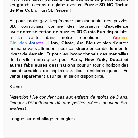
les grands océans du globe avec ce
Puzzle 3D NG Tortue
de Mer Cubic Fun 31 Pièces
!
Et pour prolongez l'expérience passionnante des puzzles
3D, construisez comme des bâtisseurs d'excellence
avec
notre sélection de puzzles 3D Cubic Fun
disponibles
à la vente dans notre e-boutique
Ar
c
-
En
-
Ci
el
des
Jou
ets
!
Lion, Girafe, Ara Bleu
et bien d'autres
animaux vous attendent pour construire ensemble le monde
vivant de demain. Et pour les inconditionnels des merveilles
de la ville, embarquez pour
Paris, New York, Dubai et
autres fabuleuses destinations
pour un tour d'horizon des
incontournables de capitales & lieux emblématiques ! En
vente séparément à l'unité, et selon disponibilité.
8 ans+
(
Attention ! Ne convient pas aux enfants de moins de 3 ans.
Danger d'étouffement dû aux petites pièces pouvant être
avalées
)
Langue sur emballage en anglais