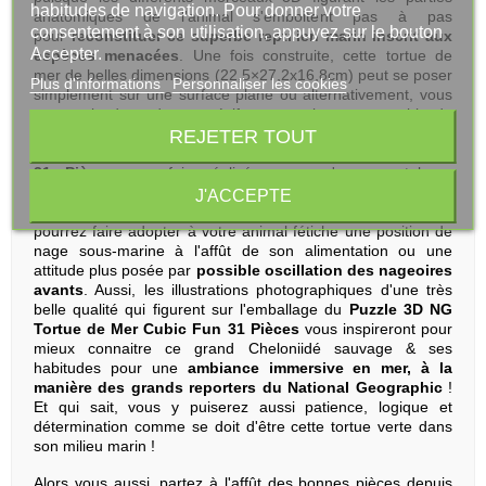
habitudes de navigation. Pour donner votre
anatomiques de l'animal s'emboitent pas à pas
consentement à son utilisation, appuyez sur le bouton
pour
reconstituer ce superbe reptilien marin inscrit aux
Accepter.
espèces menacées
. Une fois construite, cette tortue de
mer de belles dimensions (22,5×27,2x16,8cm) peut se poser
Plus d'informations
Personnaliser les cookies
simplement sur une surface plane ou alternativement, vous
pouvez la doter de son récif sous-marin, un ensemble de
REJETER TOUT
coraux colorés fait à partir de quelques unes des pièces du
puzzle. Ainsi, votre
Puzzle 3D NG Tortue de Mer Cubic Fun
31 Pièces
une fois réalisé pourra s'exposer tel un
représentant bien réel de cette espèce en danger par les
J'ACCEPTE
populations en diminution. Et pour plus de réalisme, vous
pourrez faire adopter à votre animal fétiche une position de
nage sous-marine à l'affût de son alimentation ou une
attitude plus posée par
possible oscillation des nageoires
avants
. Aussi, les illustrations photographiques d'une très
belle qualité qui figurent sur l'emballage du
Puzzle 3D NG
Tortue de Mer Cubic Fun 31 Pièces
vous inspireront pour
mieux connaitre ce grand Cheloniidé sauvage & ses
habitudes pour une
ambiance immersive en mer, à la
manière des grands reporters du National Geographic
!
Et qui sait, vous y puiserez aussi patience, logique et
détermination comme se doit d'être cette tortue verte dans
son milieu marin !
Alors vous aussi, partez à l'affût des bonnes pièces depuis