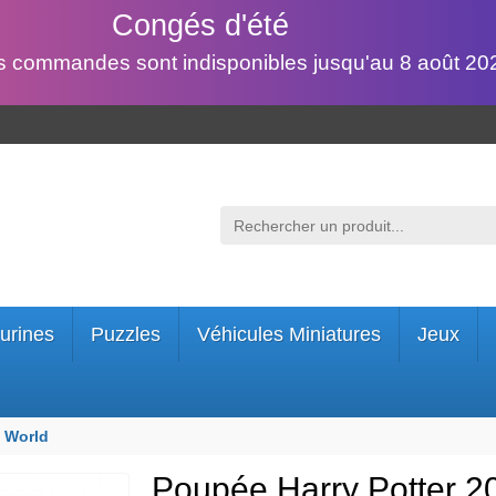
Congés d'été
s commandes sont indisponibles jusqu'au 8 août 202
urines
Puzzles
Véhicules Miniatures
Jeux
g World
Poupée Harry Potter 2