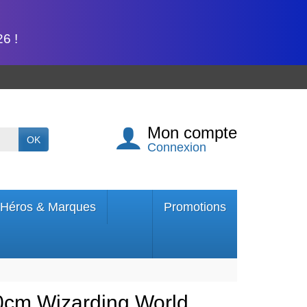
6 !
Mon compte
OK
Connexion
Héros & Marques
Promotions
0cm Wizarding World