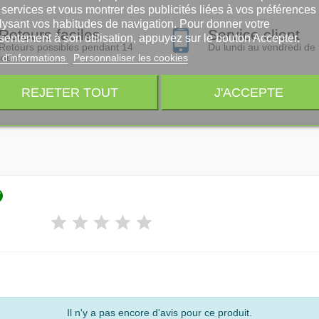
services et vous montrer des publicités liées à vos préférences
lysant vos habitudes de navigation. Pour donner votre
Retours faciles
Service client
sentement à son utilisation, appuyez sur le bouton Accepter.
Retours possibles pendant 14
Du lundi au vendredi de
 d'informations
Personnaliser les cookies
jours
REJETER TOUT
J'ACCEPTE

Il n'y a pas encore d'avis pour ce produit.