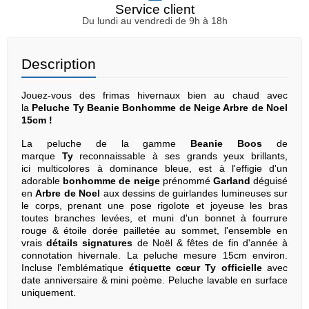
Service client
Du lundi au vendredi de 9h à 18h
Description
Jouez-vous des frimas hivernaux bien au chaud avec
la
Peluche Ty Beanie Bonhomme de Neige Arbre de Noel
15cm !
La peluche de la gamme
Beanie Boos
de
marque
Ty
reconnaissable à ses grands yeux brillants,
ici multicolores à dominance bleue, est à l'effigie d'un
adorable
bonhomme de neige
prénommé
Garland
déguisé
en
Arbre de Noel
aux dessins de guirlandes lumineuses sur
le corps, prenant une pose rigolote et joyeuse les bras
toutes branches levées, et muni d'un bonnet à fourrure
rouge & étoile dorée pailletée au sommet, l'ensemble en
vrais
détails signatures
de Noël & fêtes de fin d'année à
connotation hivernale. La peluche mesure 15cm environ.
Incluse l'emblématique
étiquette cœur Ty officielle
avec
date anniversaire & mini poème. Peluche lavable en surface
uniquement.