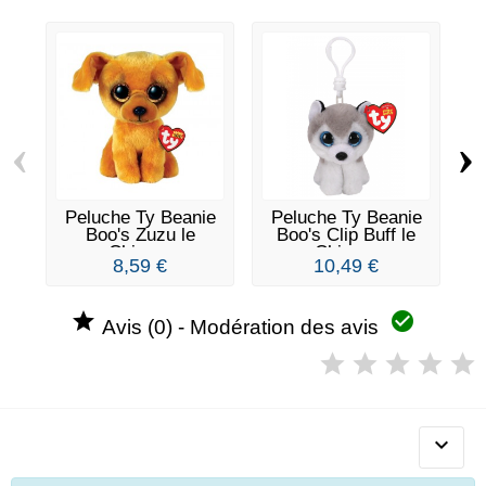
‹
›
Peluche Ty Beanie
Peluche Ty Beanie
P
Boo's Zuzu le
Boo's Clip Buff le
B
Chien...
Chien...
8,59 €
10,49 €


Avis (0) - Modération des avis
