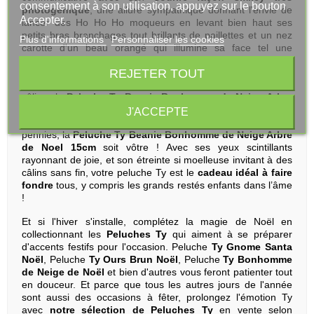
consentement à son utilisation, appuyez sur le bouton
photogénique
, une allure sympathique donnant l'envie de
Accepter.
lancer des Ho Ho Ho moqueurs en levant bien haut ses
petits bras branchages tout brillants de paillettes et un nez
Plus d'informations
Personnaliser les cookies
carotte d'un beau orangé qui illumine sa face tel une
lanterne dans la nuit glacée !
REJETER TOUT
Alors vite, qu’il neige ! Il est temps de rester au chaud à
câliner la
Peluche Ty Beanie Bonhomme de Neige Arbre
de Noel 15cm
, à faire fondre ! Et comme son anniversaire
J'ACCEPTE
est le 26 novembre, craquez bien avant pour qu'en quelques
pennies, la
Peluche Ty Beanie Bonhomme de Neige Arbre
de Noel 15cm
soit vôtre ! Avec ses yeux scintillants
rayonnant de joie, et son étreinte si moelleuse invitant à des
câlins sans fin, votre peluche Ty est le
cadeau idéal à faire
fondre
tous, y compris les grands restés enfants dans l’âme
!
Et si l'hiver s'installe, complétez la magie de Noël en
collectionnant les
Peluches Ty
qui aiment à se préparer
d'accents festifs pour l'occasion. Peluche
Ty Gnome Santa
Noël
, Peluche
Ty Ours Brun Noël
, Peluche
Ty Bonhomme
de Neige de Noël
et bien d'autres vous feront patienter tout
en douceur. Et parce que tous les autres jours de l'année
sont aussi des occasions à fêter, prolongez l'émotion Ty
avec
notre sélection de Peluches Ty
en vente selon