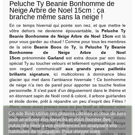
Peluche Ty Beanie Bonhomme de
Neige Arbre de Noel 15cm : ça
branche même sans la neige !
En ce temps hivernal qui pointe son nez, et que mettre le
vôtre dehors ne devienne épouvantable, la
Peluche Ty
Beanie Bonhomme de Neige Arbre de Noel 15cm
est là
pour vous garder au chaud ! Comme pour tous les membres
de la série
Beanie Boos
de
Ty
, la
Peluche Ty Beanie
Bonhomme de Neige Arbre de Noel
15cm
prénommée
Garland
est extra douce par son tissu
spécial Ty au toucher velours et tellement sympathique avec
son regard communicatif
aux grands yeux pailletés
brillants signature
, ici multicolores à dominance bleu
glacier qui met dans l'ambiance hivernale ! Ce bonhomme
de neige n'a rien de pareil pour apporter sa touche festive
personnelle. Il s'est paré d'un déguisement dans le thème et
en étonnant sapin de Noël rond & coloré, il arbore guirlandes
et étoile dorée, prêt à répandre un peu d’esprit des Fêtes !
Alors, vous aussi prenez-vous au jeu festif et décorez votre
intérieur avec cet adorable
Peluche Ty Beanie Bonhomme
Ce site Web utilise ses propres cookies et ceux de tiers
de Neige Arbre de Noel 15cm !
Et admirez les détails
pour améliorer nos services et vous montrer des
soignés de la
Peluche Ty Beanie Bonhomme de Neige
publicités liées à vos préférences en analysant vos
Arbre de Noel 15cm
: une expression joviale tellement
habitudes de navigation. Pour donner votre
communicative avec son
sourire façon smiley très