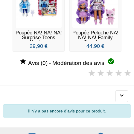
Poupée NA! NA! NA!
Poupée Peluche NA!
Surprise Teens
NA! NA! Family
Alaska...
Surprise...
29,90 €
44,90 €


Avis (0) - Modération des avis

Il n'y a pas encore d'avis pour ce produit.