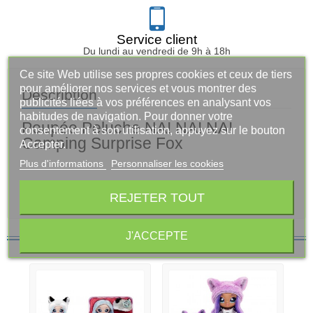
Service client
Du lundi au vendredi de 9h à 18h
Ce site Web utilise ses propres cookies et ceux de tiers
pour améliorer nos services et vous montrer des
Description
publicités liées à vos préférences en analysant vos
habitudes de navigation. Pour donner votre
Poupée Peluche NA! NA! NA!
consentement à son utilisation, appuyez sur le bouton
Camping Surprise Fox
Accepter.
Plus d'informations
Personnaliser les cookies
REJETER TOUT
Vous aimerez aussi
J'ACCEPTE