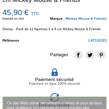
45,90 €
TTC
Marque :
Mickey Mouse & Friends
Expédié en 24H.
Disney - Pack de 12 figurines 5 à 8 cm Mickey Mouse & Friends
Référence
LAT131223
Partager
Paiement sécurisé
Paiement en ligne 100% sécurisé
Ce site Web utilise ses propres cookies et ceux de tiers
Retours faciles
pour améliorer nos services et vous montrer des
Retours possibles pendant 14 jours