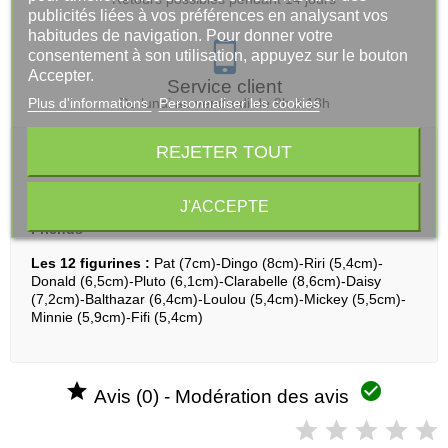
publicités liées à vos préférences en analysant vos
habitudes de navigation. Pour donner votre
consentement à son utilisation, appuyez sur le bouton
Accepter.
Service client
Plus d'informations
Personnaliser les cookies
Du lundi au vendredi de 9h à 18h
REJETER TOUT
Description
J'ACCEPTE
Disney - Pack de 12 figurines 5 à 8 cm Mickey Mouse &
Friends
Les 12 figurines :
Pat (7cm)-Dingo (8cm)-Riri (5,4cm)-
Donald (6,5cm)-Pluto (6,1cm)-Clarabelle (8,6cm)-Daisy
(7,2cm)-Balthazar (6,4cm)-Loulou (5,4cm)-Mickey (5,5cm)-
Minnie (5,9cm)-Fifi (5,4cm)


Avis (0) - Modération des avis