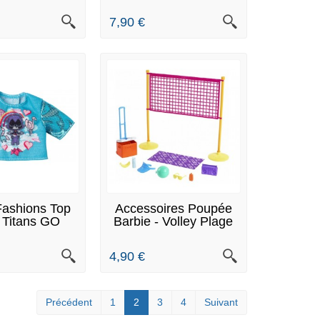
7,90 €
S ARTICLES EN
DERNIERS ARTICLES EN
Fashions Top
Accessoires Poupée
STOCK
STOCK
 Titans GO
Barbie - Volley Plage
ttel...
4,90 €
Précédent
1
2
3
4
Suivant