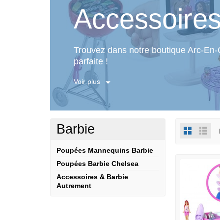
Accessoire
Trouvez dans notre boutique Arc-En-
parfaite !
Que ce soit des meubles, de la déco, 
Voir plus
vêtir autrement, notre sélection d'
Acc
Et parce que l'univers Barbie plait ta
déclinaisons au label Barbie à collec
Barbie
Poupées Mannequins Barbie
Poupées Barbie Chelsea
Accessoires & Barbie
Autrement