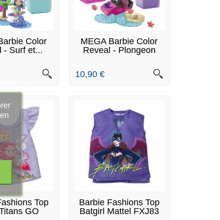
N STOCK
EN STOCK
arbie Color
MEGA Barbie Color
- Surf et...
Reveal - Plongeon
Marin...
10,90 €
rer
 en
S ARTICLES EN
DERNIERS ARTICLES EN
Fashions Top
Barbie Fashions Top
STOCK
STOCK
Titans GO
Batgirl Mattel FXJ83
ttel...