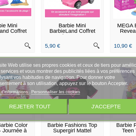
 ARTICLES EN
DERNIERS ARTICLES EN
E
bie Mini
Barbie Mini
MEGA B
TOCK
STOCK
and Coffret
BarbieLand Coffret
Reveal 
otable...
Décapotable
5,90 €
10,90 €
ite Web utilise ses propres cookies et ceux de tiers pour amélio
services et vous montrer des publicités liées à vos préférences
lysant vos habitudes de navigation. Pour donner votre
sentement à son utilisation, appuyez sur le bouton Accepter.
 d'informations
Personnaliser les cookies
REJETER TOUT
J'ACCEPTE
 STOCK
EN STOCK
DERNIER
rbie Color
Barbie Fashions Top
Barbie 
- Journée à
Supergirl Mattel
Teen 
la...
FXJ84
Ma