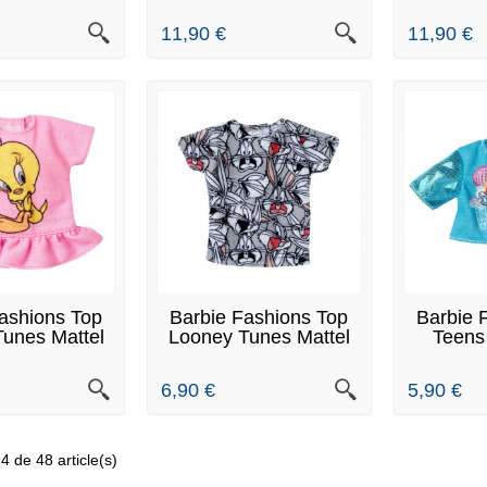
11,90 €
11,90 €
 STOCK
EN STOCK
DERNIER
ashions Top
Barbie Fashions Top
Barbie 
unes Mattel
Looney Tunes Mattel
Teens
XJ79
FXJ80
Ma
6,90 €
5,90 €
4 de 48 article(s)