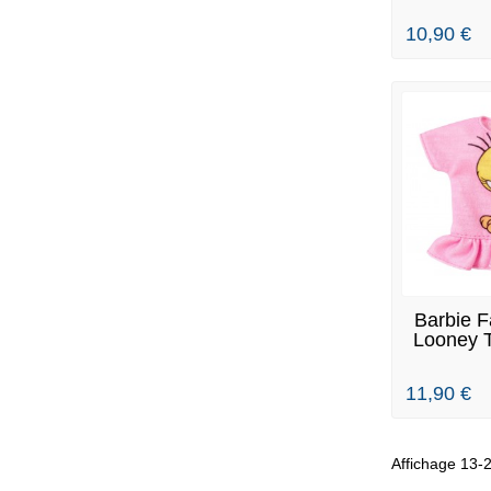
10,90 €
EN
Barbie F
Looney T
F
11,90 €
Affichage 13-2